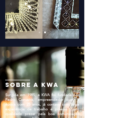
sobre a kwa
Surgida em 1985, a KWA foi fundada por
Pedro Convaitis, empreendedor que, à
época com 25 anos, já contava com larga
experiência de trabalho e possuía como
qualidade prezar pela boa comunicação