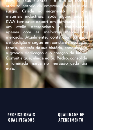
com os seus clientes - o que se tornou
atributo notório da empresa, logo que ela
surgiu. Criada no segmento inicial de
materiais industriais, após alguns anos a
KWA tornou-se expert em iluminação, com
um ateliê diferenciado e trabalhando
apenas com as melhores marcas do
mercado. Atualmente, conta com 33 anos
de tradição e segue em constante evolução
tendo, por trás da sua história, conquistado
a grande dedicação e o coração da família
Convaitis que, aliada ao Sr. Pedro, consolida
a iluminada marca no mercado cada dia
mais.
PROFISSIONAIS
QUALIDADE DE
QUALIFICADOS
ATENDIMENTO