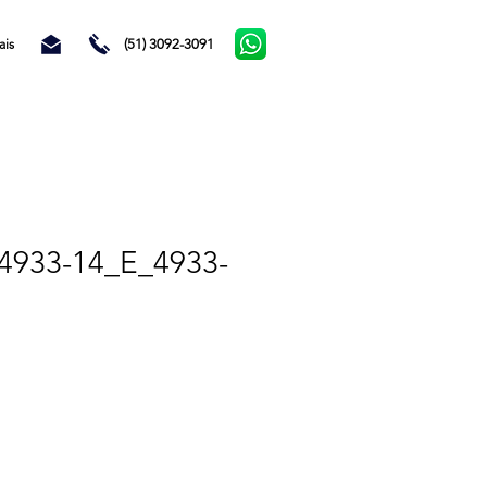
ais
(51) 3092-3091
4933-14_E_4933-