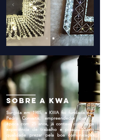
sobre a kwa
Surgida em 1985, a KWA foi fundada por
Pedro Convaitis, empreendedor que, à
época com 25 anos, já contava com larga
experiência de trabalho e possuía como
qualidade prezar pela boa comunicação