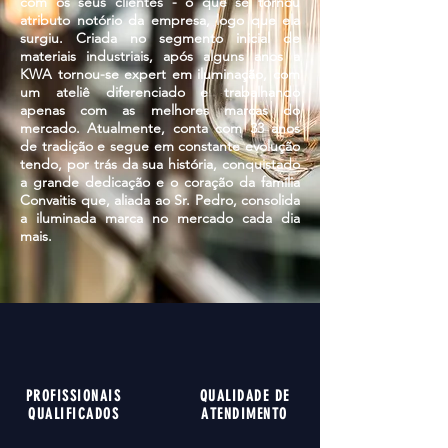
com os seus clientes - o que se tornou
atributo notório da empresa, logo que ela
surgiu. Criada no segmento inicial de
materiais industriais, após alguns anos a
KWA tornou-se expert em iluminação, com
um ateliê diferenciado e trabalhando
apenas com as melhores marcas do
mercado. Atualmente, conta com 33 anos
de tradição e segue em constante evolução
tendo, por trás da sua história, conquistado
a grande dedicação e o coração da família
Convaitis que, aliada ao Sr. Pedro, consolida
a iluminada marca no mercado cada dia
mais.
PROFISSIONAIS
QUALIDADE DE
QUALIFICADOS
ATENDIMENTO